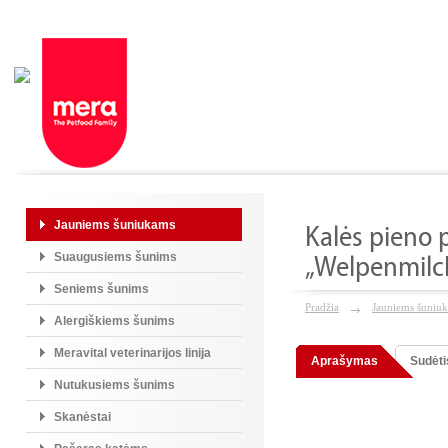
Jauniems šuniukams
Kalės pieno
Suaugusiems šunims
„Welpenmilc
Seniems šunims
Pradžia
Jauniems šuniu
Alergiškiems šunims
Meravital veterinarijos linija
Aprašymas
Sudėti
Nutukusiems šunims
Skanėstai