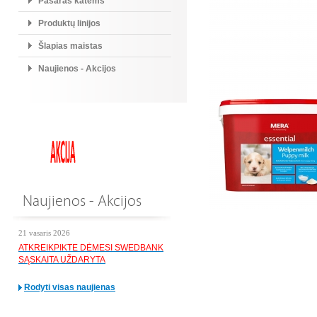
Pašaras katėms
Produktų linijos
Šlapias maistas
Naujienos - Akcijos
Naujienos - Akcijos
21 vasaris 2026
ATKREIKPIKTE DĖMESI SWEDBANK
SĄSKAITA UŽDARYTA
Rodyti visas naujienas