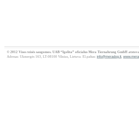
© 2012 Visos teisės saugomos. UAB “Igolita” oficialus Mera Tiernahrung GmbH atstova
Adresas: Ukmergės 163, LT-08100 Vilnius, Lietuva. El.paštas:
info@meradog.lt
,
www.merad